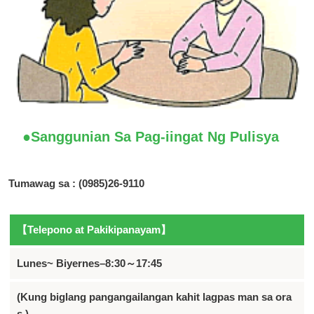
●Sanggunian Sa Pag-iingat Ng Pulisya
Tumawag sa : (0985)26-9110
【Telepono at Pakikipanayam】
Lunes~ Biyernes–8:30～17:45
(Kung biglang pangangailangan kahit lagpas man sa ora
s.)