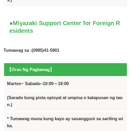
●Miyazaki Support Center for Foreign R
esidents
Tumawag sa :(0985)41-5901
【Oras Ng Pagtawag】
Martes~ Sabado–10:00～19:00
(Sarado kung pista opisyal at umpisa o katapusan ng tao
n.)
* Tumawag muna kung kayo ay sasangguni sa sariling wi
ka.