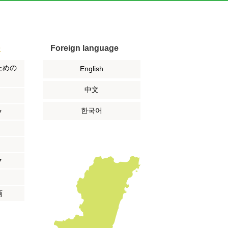
援
Foreign language
ための
English
中文
한국어
ク
ク
画