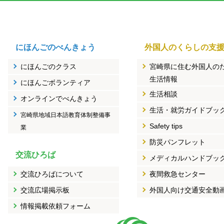
にほんごのべんきょう
外国人のくらしの支
にほんごのクラス
宮崎県に住む外国人の
生活情報
にほんごボランティア
生活相談
オンラインでべんきょう
生活・就労ガイドブッ
宮崎県地域日本語教育体制整備事
Safety tips
業
防災パンフレット
交流ひろば
メディカルハンドブッ
交流ひろばについて
夜間救急センター
交流広場掲示板
外国人向け交通安全動
情報掲載依頼フォーム