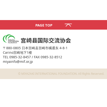
PAGE TOP
〒880-0805 日本宫崎县宫崎市橘通东 4-8-1
Carino宫崎地下1楼
TEL 0985-32-8457 / FAX 0985-32-8512
miyainfo@mif.or.jp
©️ MIYAZAKI INTERNATIONAL FOUNDATION. All Rights Reserved.