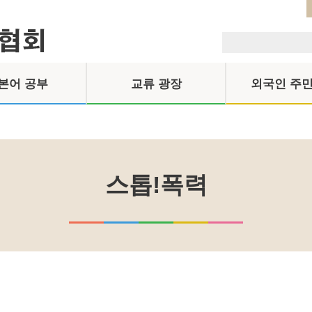
본어 공부
교류 광장
외국인 주민
스톱!폭력